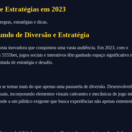
e Estratégias em 2023
gras, estratégias e dicas.
ndo de Diversão e Estratégia
osta inovadora que conquistou uma vasta audiência. Em 2023, com o
 5555bet, jogos sociais e interativos têm ganhado espaço significativo 
tada de estratégia e desafio.
a se tornar mais do que apenas uma passarela de diversão. Desenvolved
uais, incorporando elementos visuais cativantes e mecânicas de jogo int
nde a um público exigente que busca experiências não apenas entreten