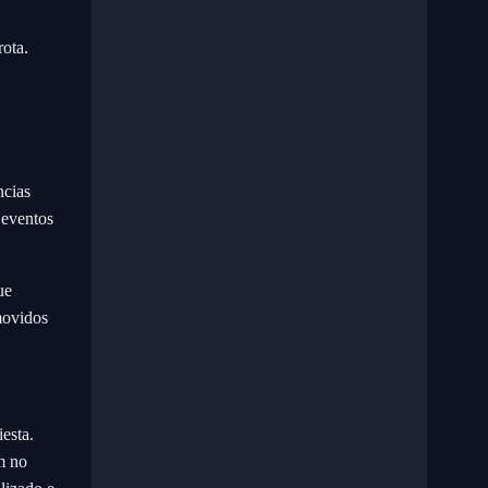
rota.
ncias
 eventos
ue
movidos
esta.
m no