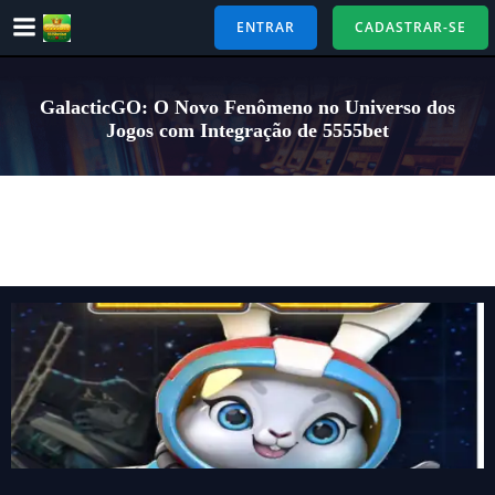
Pular
ENTRAR
CADASTRAR-SE
para
o
conteúdo
GalacticGO: O Novo Fenômeno no Universo dos
Jogos com Integração de 5555bet