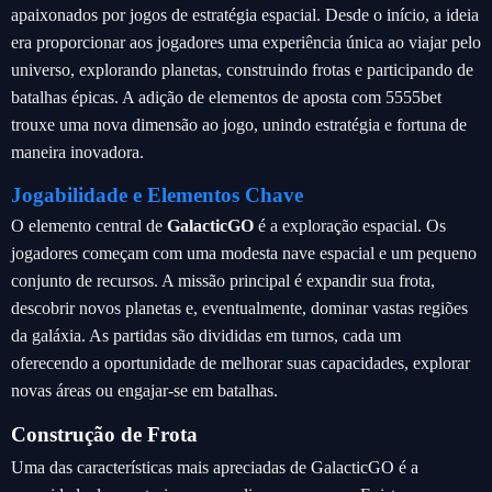
apaixonados por jogos de estratégia espacial. Desde o início, a ideia
era proporcionar aos jogadores uma experiência única ao viajar pelo
universo, explorando planetas, construindo frotas e participando de
batalhas épicas. A adição de elementos de aposta com
5555bet
trouxe uma nova dimensão ao jogo, unindo estratégia e fortuna de
maneira inovadora.
Jogabilidade e Elementos Chave
O elemento central de
GalacticGO
é a exploração espacial. Os
jogadores começam com uma modesta nave espacial e um pequeno
conjunto de recursos. A missão principal é expandir sua frota,
descobrir novos planetas e, eventualmente, dominar vastas regiões
da galáxia. As partidas são divididas em turnos, cada um
oferecendo a oportunidade de melhorar suas capacidades, explorar
novas áreas ou engajar-se em batalhas.
Construção de Frota
Uma das características mais apreciadas de GalacticGO é a