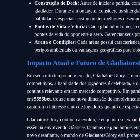
Construção de Deck:
Antes de iniciar a partida, co
gladiador. Durante a montagem, considere as sinergias
habilidades especiais costumam ter melhores desemp
Pontos de Vida e Vitória:
Cada gladiador começa com
pontos de vida do oponente a zero. Gerenciar seus pró
Arena e Condições:
Cada arena possui característic
perigos ambientais ou vantagens geográficas para obte
Impacto Atual e Futuro de Gladiators
Em seu curto tempo no mercado, GladiatorsGlory já demo
competitivos, a habilidade dos jogadores é celebrada, e
continua relevante em um mercado competitivo. Em parale
em
5555bet
, trouxe uma nova dimensão de envolvimento p
capturou o interesse tanto de jogadores quanto de espec
GladiatorsGlory continua a evoluir, e enquanto se expan
essência envolvendo clássicas batalhas de gladiadores e
novo desafiante, o mundo de GladiatorsGlory está pronto 