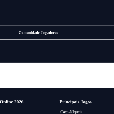
Lottery
Comunidade Jogadores
Games
 Online 2026
Principais Jogos
Caça-Níqueis