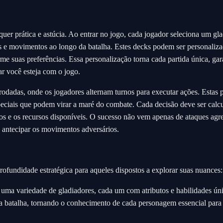
quer prática e astúcia. Ao entrar no jogo, cada jogador seleciona um gl
es e movimentos ao longo da batalha. Estes decks podem ser personaliza
me suas preferências. Essa personalização torna cada partida única, ga
ar você esteja com o jogo.
rodadas, onde os jogadores alternam turnos para executar ações. Estas
speciais que podem virar a maré do combate. Cada decisão deve ser calc
s e os recursos disponíveis. O sucesso não vem apenas de ataques agre
e antecipar os movimentos adversários.
rofundidade estratégica para aqueles dispostos a explorar suas nuances:
uma variedade de gladiadores, cada um com atributos e habilidades úni
da batalha, tornando o conhecimento de cada personagem essencial para