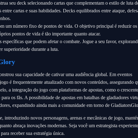
nstrua seu deck selecionando cartas que complementam o estilo de luta d
 entre cartas e suas habilidades. Decks equilibrados entre ataque, defes
enhos.
 um número fixo de pontos de vida. O objetivo principal é reduzir os
prios pontos de vida é tão importante quanto atacar.
as específicas que podem afetar o combate. Jogue a seu favor, exploran
r superioridade durante a luta.
Glory
nstrou sua capacidade de cativar uma audiência global. Em eventos
 o jogo é frequentemente atualizado com novos conteúdos, assegurando 
lo, a integração do jogo com plataformas de apostas, como o crescente
ara os fãs. A possibilidade de apostas em batalhas de gladiadores virt
tadores, expandindo ainda mais a comunidade em torno de GladiatorsGlo
de, introduzindo novos personagens, arenas e mecânicas de jogo, mant
nquanto abraça inovações modernas. Seja você um estrategista experien
para receber sua estratégia única.