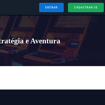
ENTRAR
CADASTRAR-SE
ratégia e Aventura