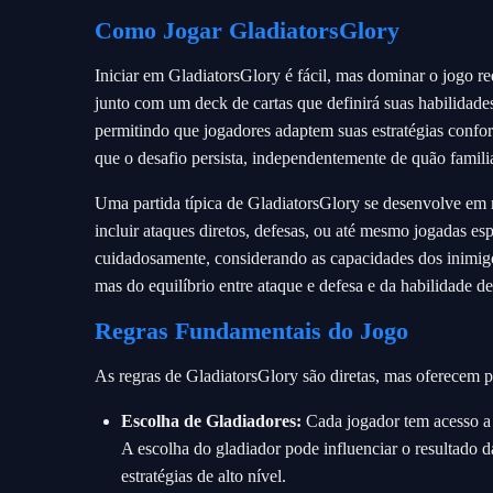
Como Jogar GladiatorsGlory
Iniciar em GladiatorsGlory é fácil, mas dominar o jogo re
junto com um deck de cartas que definirá suas habilidad
permitindo que jogadores adaptem suas estratégias confor
que o desafio persista, independentemente de quão famili
Uma partida típica de GladiatorsGlory se desenvolve em 
incluir ataques diretos, defesas, ou até mesmo jogadas e
cuidadosamente, considerando as capacidades dos inimigo
mas do equilíbrio entre ataque e defesa e da habilidade d
Regras Fundamentais do Jogo
As regras de GladiatorsGlory são diretas, mas oferecem p
Escolha de Gladiadores:
Cada jogador tem acesso a 
A escolha do gladiador pode influenciar o resultado 
estratégias de alto nível.