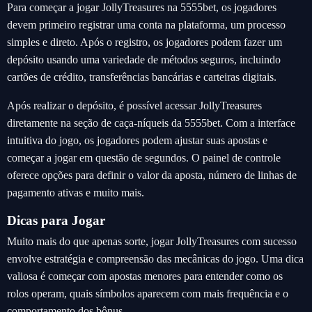
Para começar a jogar JollyTreasures na 5555bet, os jogadores
devem primeiro registrar uma conta na plataforma, um processo
simples e direto. Após o registro, os jogadores podem fazer um
depósito usando uma variedade de métodos seguros, incluindo
cartões de crédito, transferências bancárias e carteiras digitais.
Após realizar o depósito, é possível acessar JollyTreasures
diretamente na seção de caça-níqueis da 5555bet. Com a interface
intuitiva do jogo, os jogadores podem ajustar suas apostas e
começar a jogar em questão de segundos. O painel de controle
oferece opções para definir o valor da aposta, número de linhas de
pagamento ativas e muito mais.
Dicas para Jogar
Muito mais do que apenas sorte, jogar JollyTreasures com sucesso
envolve estratégia e compreensão das mecânicas do jogo. Uma dica
valiosa é começar com apostas menores para entender como os
rolos operam, quais símbolos aparecem com mais frequência e o
comportamento dos bônus.