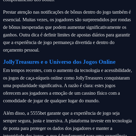
Prestar atenção nas notificações de bônus dentro do jogo também é
essencial. Muitas vezes, os jogadores são surpreendidos por rondas
de bônus inesperadas que podem aumentar significativamente os
ganhos. Outra dica é definir limites de apostas diários para garantir
que a experiência de jogo permaneça divertida e dentro do
orçamento pessoal.
JollyTreasures e o Universo dos Jogos Online
Em tempos recentes, com o aumento da tecnologia e acessibilidade,
os jogos de caça-níqueis online como JollyTreasures conquistaram
uma popularidade significativa. A razão é clara: estes jogos
oferecem aos jogadores a emoção de um cassino físico com a
comodidade de jogar de qualquer lugar do mundo.
Além disso, a 5555bet garante que a experiência de jogo seja
sempre segura, justa e imersiva. A plataforma investe em tecnologia
de ponta para proteger os dados dos jogadores e manter a
integridade dos jogos, o que é fundamental para uma experiência