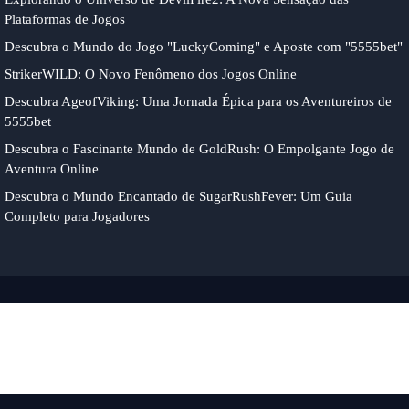
Plataformas de Jogos
Descubra o Mundo do Jogo "LuckyComing" e Aposte com "5555bet"
StrikerWILD: O Novo Fenômeno dos Jogos Online
Descubra AgeofViking: Uma Jornada Épica para os Aventureiros de
5555bet
Descubra o Fascinante Mundo de GoldRush: O Empolgante Jogo de
Aventura Online
Descubra o Mundo Encantado de SugarRushFever: Um Guia
Completo para Jogadores