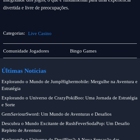
divertida e livre de preocupações.
Categorias:
Live Casino
Lottery
Live
Comunidade Jogadores
Bingo Games
Games
Casino
Últimas Notícias
Explorando o Mundo de JumpHighermobile: Mergulhe na Aventura e
Estratégia
Explorando o Universo de CrazyPokiBoo: Uma Jornada de Estratégia
e Sorte
GemSaviourSword: Um Mundo de Aventuras e Desafios
Descubra o Mundo Excitante de RushFeverSodaPop: Um Desafio
Repleto de Aventura
Explorando o Universo de DevilFire2: A Nova Sensação das