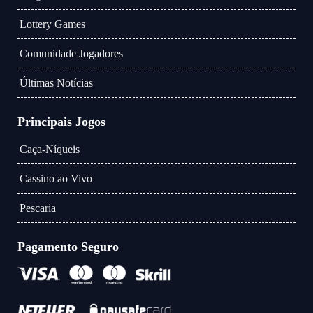
Lottery Games
Comunidade Jogadores
Últimas Notícias
Principais Jogos
Caça-Níqueis
Cassino ao Vivo
Pescaria
Pagamento Seguro