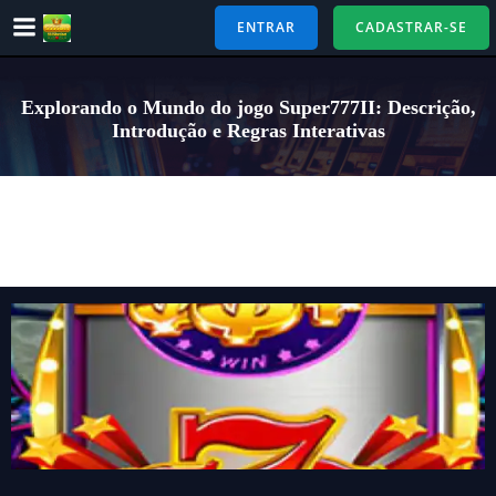
Pular
ENTRAR
CADASTRAR-SE
para
o
conteúdo
Explorando o Mundo do jogo Super777II: Descrição,
Introdução e Regras Interativas