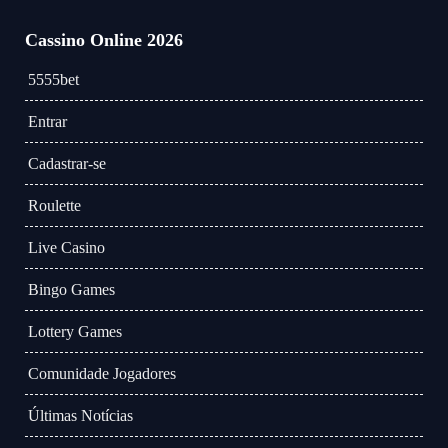
Cassino Online 2026
5555bet
Entrar
Cadastrar-se
Roulette
Live Casino
Bingo Games
Lottery Games
Comunidade Jogadores
Últimas Notícias