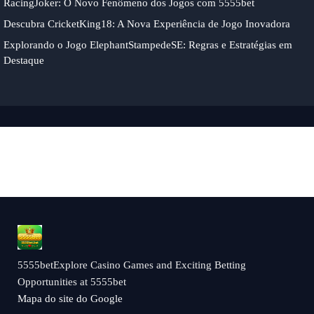
RacingJoker: O Novo Fenômeno dos Jogos com 5555bet
Descubra CricketKing18: A Nova Experiência de Jogo Inovadora
Explorando o Jogo ElephantStampedeSE: Regras e Estratégias em
Destaque
5555betExplore Casino Games and Exciting Betting
Opportunities at 5555bet
Mapa do site do Google