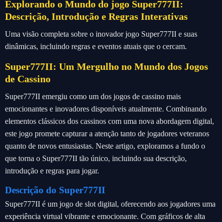
Explorando o Mundo do jogo Super777II:
Descrição, Introdução e Regras Interativas
Uma visão completa sobre o inovador jogo Super777II e suas
dinâmicas, incluindo regras e eventos atuais que o cercam.
Super777II: Um Mergulho no Mundo dos Jogos
de Cassino
Super777II emergiu como um dos jogos de cassino mais
emocionantes e inovadores disponíveis atualmente. Combinando
elementos clássicos dos cassinos com uma nova abordagem digital,
este jogo promete capturar a atenção tanto de jogadores veteranos
quanto de novos entusiastas. Neste artigo, exploramos a fundo o
que torna o Super777II tão único, incluindo sua descrição,
introdução e regras para jogar.
Descrição do Super777II
Super777II é um jogo de slot digital, oferecendo aos jogadores uma
experiência virtual vibrante e emocionante. Com gráficos de alta